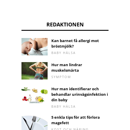
REDAKTIONEN
Kan barnet få allergi mot
bröstmjölk?
BABY HÄLSA
Hur man lindrar
muskelsmärta
SYMPTOM
Hur man identifierar och
behandlar urinvägsinfektion i
din baby
BABY HÄLSA
5 enkla tips för att förlora
magefett
KOST OCH NÄRING