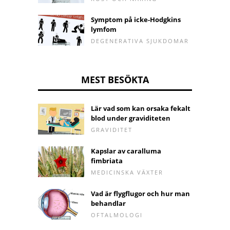
Symptom på icke-Hodgkins
lymfom
DEGENERATIVA SJUKDOMAR
MEST BESÖKTA
Lär vad som kan orsaka fekalt
blod under graviditeten
GRAVIDITET
Kapslar av caralluma
fimbriata
MEDICINSKA VÄXTER
Vad är flygflugor och hur man
behandlar
OFTALMOLOGI