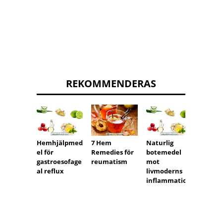
REKOMMENDERAS
Hemhjälpmed
7 Hem
Naturlig
Hemhj
el för
Remedies för
botemedel
el för
gastroesofage
reumatism
mot
tarmk
al reflux
livmoderns
inflammation