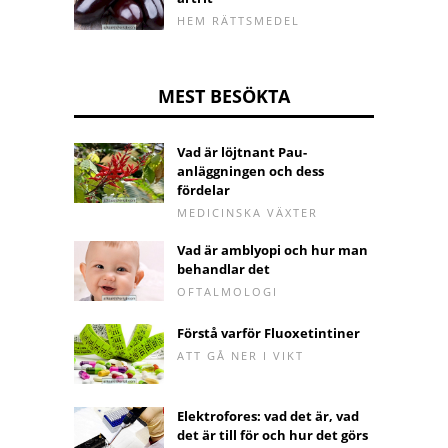
HEM RÄTTSMEDEL
MEST BESÖKTA
Vad är löjtnant Pau-
anläggningen och dess
fördelar
MEDICINSKA VÄXTER
Vad är amblyopi och hur man
behandlar det
OFTALMOLOGI
Förstå varför Fluoxetintiner
ATT GÅ NER I VIKT
Elektrofores: vad det är, vad
det är till för och hur det görs