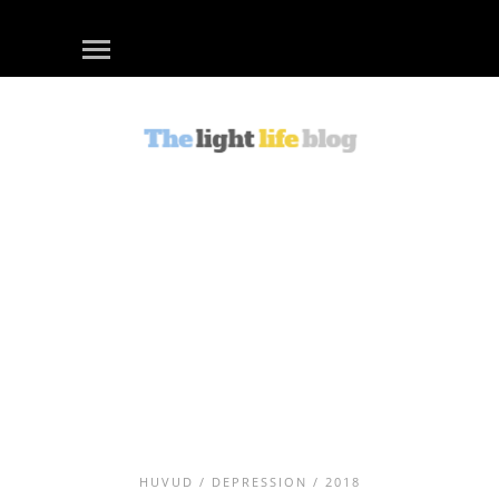
HUVUD
/
DEPRESSION
/ 2018