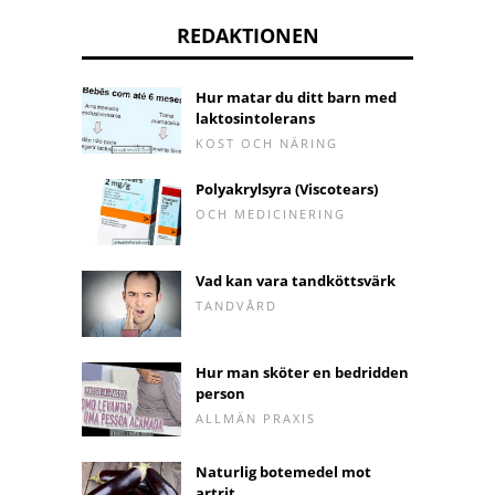
REDAKTIONEN
Hur matar du ditt barn med
laktosintolerans
KOST OCH NÄRING
Polyakrylsyra (Viscotears)
OCH MEDICINERING
Vad kan vara tandköttsvärk
TANDVÅRD
Hur man sköter en bedridden
person
ALLMÄN PRAXIS
Naturlig botemedel mot
artrit